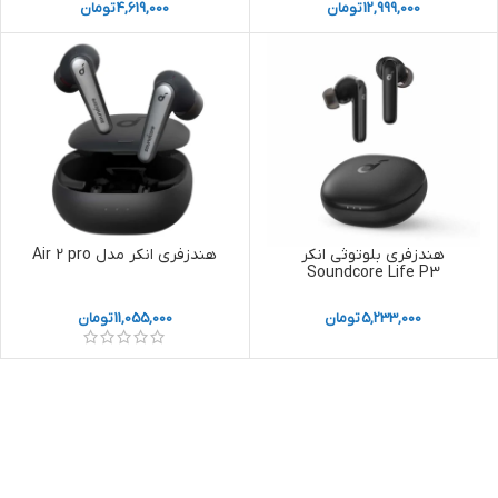
12,999,000
تومان
4,619,000
تومان
هندزفری بلوتوثی انکر
هندزفری انکر مدل Air 2 pro
Soundcore Life P3
5,233,000
تومان
11,055,000
تومان